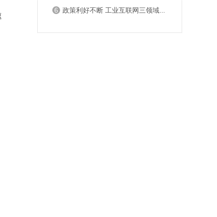
6
政策利好不断 工业互联网三领域机会显著
速