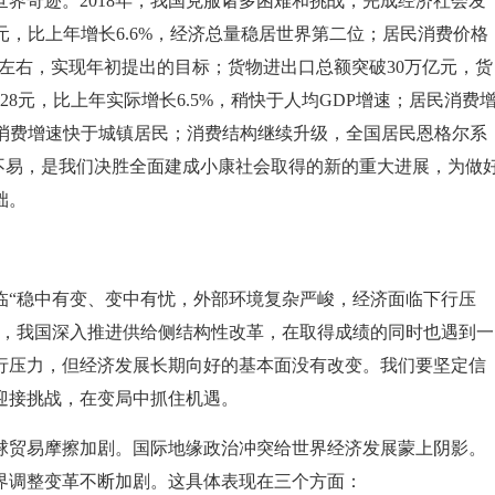
界奇迹。2018年，我国克服诸多困难和挑战，完成经济社会发
元，比上年增长6.6%，经济总量稳居世界第二位；居民消费价格
%左右，实现年初提出的目标；货物进出口总额突破30万亿元，货
28元，比上年实际增长6.5%，稍快于人均GDP增速；居民消费
民消费增速快于城镇居民；消费结构继续升级，全国居民恩格尔系
来之不易，是我们决胜全面建成小康社会取得的新的重大进展，为做
础。
面临“稳中有变、变中有忧，外部环境复杂严峻，经济面临下行压
盾，我国深入推进供给侧结构性改革，在取得成绩的同时也遇到一
下行压力，但经济发展长期向好的基本面没有改变。我们要坚定信
迎接挑战，在变局中抓住机遇。
球贸易摩擦加剧。国际地缘政治冲突给世界经济发展蒙上阴影。
界调整变革不断加剧。这具体表现在三个方面：