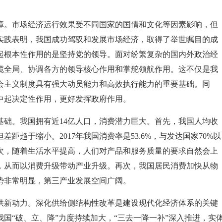
障。市场经济运行效果受不同国家的国情和文化等因素影响，但
实践表明，我国成功驾驭和发展市场经济，取得了举世瞩目的成
起根本性作用的是坚持党的领导。面对纷繁复杂的国内外政治经
揽全局、协调各方的领导核心作用和掌舵领航作用。这不仅是我
会主义制度具有强大动员能力和高效执行能力的重要基础。同
中起决定性作用，更好发挥政府作用。
基础。我国拥有近14亿人口，消费潜力巨大。首先，我国人均收
趋于缩小。2017年我国消费率是53.6%，与发达国家70%以
次，随着生活水平提高，人们对产品和服务质量的要求自然会上
，从而以消费升级带动产业升级。再次，我国居民消费加快从物
势非常明显，第三产业发展空间广阔。
供新动力。深化供给侧结构性改革是建设现代化经济体系的关键
国“破、立、降”力度持续加大，“三去一降一补”深入推进，实