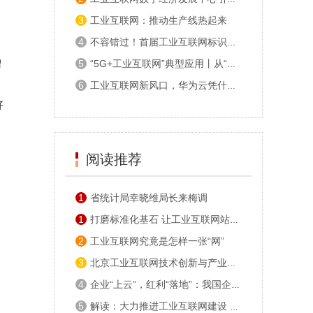
3
工业互联网：推动生产线热起来
4
不容错过！首届工业互联网标识生态大会即将在京开幕
增
5
“5G+工业互联网”典型应用丨从“制造”走向“智造” 探访中天科技智慧工厂
6
工业互联网新风口，华为云凭什么？
好
阅读推荐
1
省统计局幸晓维局长来梅调
1
打磨标准化基石 让工业互联网站得高走得稳
2
工业互联网究竟是怎样一张“网”
3
北京工业互联网技术创新与产业发展联盟成立
4
企业“上云”，红利“落地”：我国企业运用工业互联网开创制造业新模式
5
解读：大力推进工业互联网建设 赋能制造业转型升级