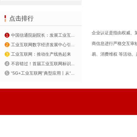
点击排行
企业认证是指由权威、
1
中国信通院副院长：发展工业互联网需要长期不懈努力
商信息进行严格交互审
2
工业互联网数字经济发展中心引领新发展
3
工业互联网：推动生产线热起来
易、消费维权 等活动。
4
不容错过！首届工业互联网标识生态大会即将在京开幕
5
“5G+工业互联网”典型应用丨从“制造”走向“智造” 探访中天科技智慧工厂