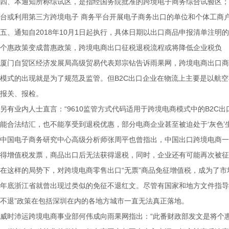
四、本通知所称综试区，是指经国务院批准的跨境电子商务综合试验区；
台或利用第三方跨境电子 商务平台开展电子商务出口的单位和个体工商
五、通知自2018年10月1日起执行，具体日期以出口商品申报清单注明
个惠政策变成普惠政策，跨境电商出口征税退税流程或将降低企业税负
厦门自贸区经济发展局高级贸易代表郑宗钻告诉雨果网，跨境电商出口商
模式的出现就是为了规范及监管。但B2C出口企业在物流上主要是以航
报关、报检。
另有业内人士直言：“9610监管方式代码适用于跨境电商模式中的B2
能合法结汇，也不能享受到退税优惠，部分电商企业甚至被迫处于‘灰色’
中国电子商务研究中心高级分析师张周平也曾指出，中国出口跨境电商一
得增值税发票，商品出口后无法获得退税，同时，企业还有可能再次被征
在这样的局势下，对跨境电商零售出口“无票”商品免征增值税，成为了市
年底浙江省就曾出现过类似的免征不退红文。尽管有国家和地方文件指导
不退”政策在包括深圳在内的各地方城市一直无法真正落地。
威时沛运跨境电商事业部何伟成向雨果网指出：“此番财政部发文是将个